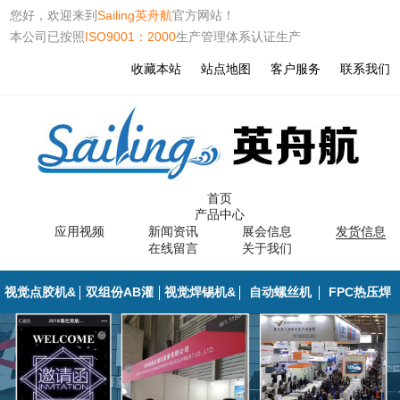
您好，欢迎来到
Sailing英舟航
官方网站！
本公司已按照
ISO9001：2000
生产管理体系认证生产
收藏本站
站点地图
客户服务
联系我们
首页
产品中心
应用视频
新闻资讯
展会信息
发货信息
在线留言
关于我们
视觉点胶机&
双组份AB灌
视觉焊锡机&
自动螺丝机
FPC热压焊
胶路检测
胶机
焊点检测
（锁付）
（哈巴机）