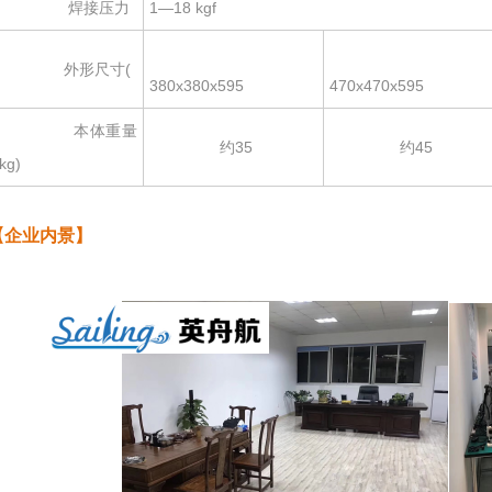
焊接压力
1—18 kgf
外形尺寸(
380x380x595
470x470x595
本体重量
约35
约45
(kg)
【企业内景】