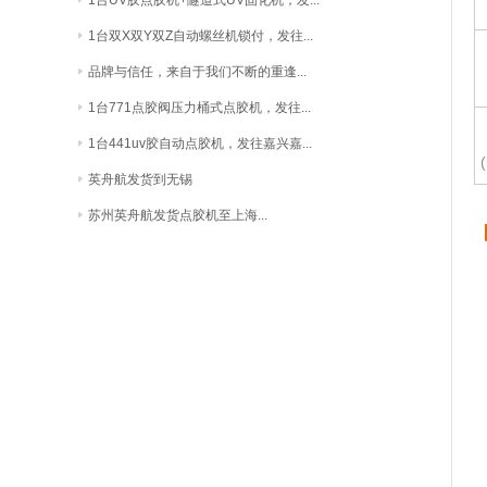
1台UV胶点胶机+隧道式UV固化机，发...
1台双X双Y双Z自动螺丝机锁付，发往...
品牌与信任，来自于我们不断的重逢...
1台771点胶阀压力桶式点胶机，发往...
1台441uv胶自动点胶机，发往嘉兴嘉...
英舟航发货到无锡
苏州英舟航发货点胶机至上海...