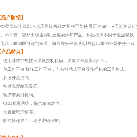
【品产阶绍】
FPC柔线板排线脉冲热压焊接机针对那些不能使用正常SMT +回流炉
致、不平整，容易出现虚焊以及容易焊坏产品。热压机则不同于恒温烙铁
加电压，瞬间即可达到室温，而且焊头平整,所以焊接出来的外观平整一致,
【产品特点】
1、使用脉冲加热技术温度控制精确，温度采样频率为0.1s。
2、单工作平台,旋转工作平台，左右移动式平台等多样化的工作模式。
3、多段升温控制。
4、实时温度曲线显示。
5、硅胶带索引机构。
6、CCD视觉系统，提供精确对位。
7、大容量程序预存。
8、触控操作界面，程序密码保护。