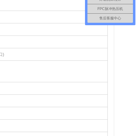
FPC脉冲热压机
售后客服中心
口)