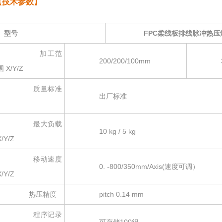
【技术参数】
型号
FPC柔线板排线脉冲热压
加工范
200/200/100mm
300/3
围 X/Y/Z
质量标准
出厂标准
最大负载
10 kg / 5 kg
X/Y/Z
移动速度
0. -800/350mm/Axis(速度可调）
X/Y/Z
热压精度
pitch 0.14 mm
程序记录