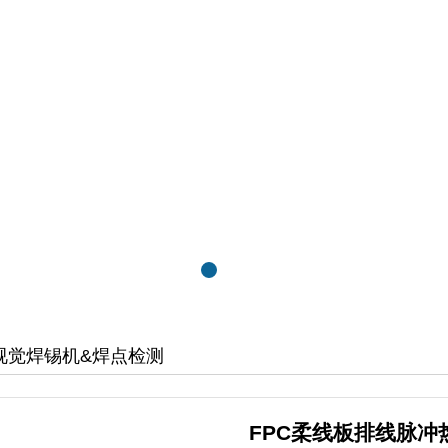
视觉焊锡机&焊点检测
FPC柔线板排线脉冲