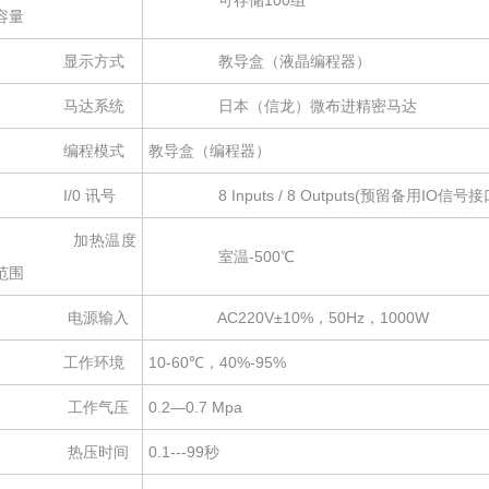
可存储100组
容量
显示方式
教导盒（液晶编程器）
马达系统
日本（信龙）微布进精密马达
编程模式
教导盒（编程器）
I/0 讯号
8 Inputs / 8 Outputs(预留备用IO信号接
加热温度
室温-500℃
范围
电源输入
AC220V±10%，50Hz，1000W
工作环境
10-60℃，40%-95%
工作气压
0.2—0.7 Mpa
热压时间
0.1---99秒