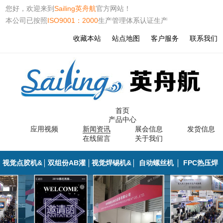
您好，欢迎来到
Sailing英舟航
官方网站！
本公司已按照
ISO9001：2000
生产管理体系认证生产
收藏本站
站点地图
客户服务
联系我们
首页
产品中心
应用视频
新闻资讯
展会信息
发货信息
在线留言
关于我们
视觉点胶机&
双组份AB灌
视觉焊锡机&
自动螺丝机
FPC热压焊
胶路检测
胶机
焊点检测
（锁付）
（哈巴机）