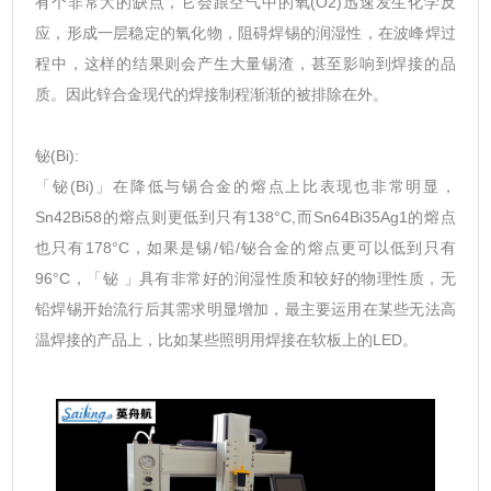
有个非常大的缺点，它会跟空气中的氧(O2)迅速发生化学反
应，形成一层稳定的氧化物，阻碍焊锡的润湿性，在波峰焊过
程中，这样的结果则会产生大量锡渣，甚至影响到焊接的品
质。因此锌合金现代的焊接制程渐渐的被排除在外。
铋(Bi):
「铋(Bi)」在降低与锡合金的熔点上比表现也非常明显，
Sn42Bi58的熔点则更低到只有138°C,而Sn64Bi35Ag1的熔点
也只有178°C，如果是锡/铅/铋合金的熔点更可以低到只有
96°C，「铋 」具有非常好的润湿性质和较好的物理性质，无
铅焊锡开始流行后其需求明显增加，最主要运用在某些无法高
温焊接的产品上，比如某些照明用焊接在软板上的LED。