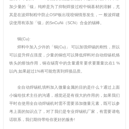
加少量的「镍」纯粹是为了抑制焊接过程中铜基材的溶解，尤
其是在波焊制程中防止OSP板出现咬铜情形发生，一 般波焊建
议使用有添加「镍」的SnCuNi（SCN）合金的锡棒。
铜(Cu):
焊料中加入少许的「铜(Cu)」 可以加强焊锡的刚性，所以
可以提升焊点强度，少量的铜也可以降低焊料对自动煌锡机烙
铁头的熔蚀作用，铜在锡育中的含量通常要求要重量比在1 %
以内,如果超过1%将可能危害到焊接品质。
全自动焊锡机填料加入微量金属的目的是什么？通过上面
小编给技术主任的沟通，感觉还是有很大的作用的，如果我们
平时在使用全自动焊锡机时需不需要添加微量元素，既可以参
考上面的知识点了，对了我们是专业焊锡机厂家，有需要请电
话联系，我们期待带给你更好的服务!