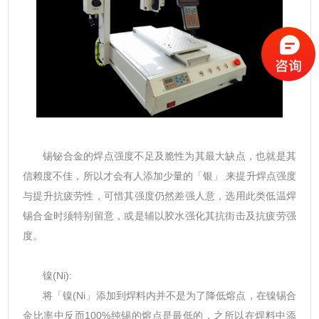
锡铋合金的焊点强度不足及脆性为其最大缺点，也就是其
信赖度不佳，所以才会有人添加少量的「银」 来提升焊点强度
与提升抗疲劳性，可惜其强度仍然差强人意，选用此类低温焊
锡合金时须特别留意，或是辅以胶水强化其抗街击及抗疲劳强
度。
镍(Ni):
将「镍(Ni」添加到焊料内并不是为了降低熔点，在镍锡合
金比率中反而100%纯锡的熔点是最低的，之所以在焊料中添