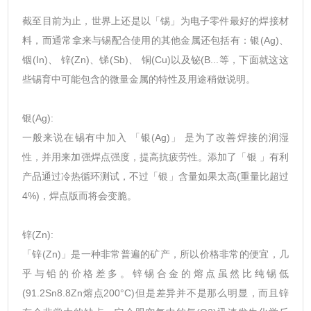
截至目前为止，世界上还是以「锡」为电子零件最好的焊接材
料，而通常拿来与锡配合使用的其他金属还包括有：银(Ag)、
铟(In)、 锌(Zn)、锑(Sb)、 铜(Cu)以及铋(B...等，下面就这这
些锡育中可能包含的微量金属的特性及用途稍做说明。
银(Ag):
一般来说在锡有中加入 「银(Ag)」 是为了改善焊接的润湿
性，并用来加强焊点强度，提高抗疲劳性。添加了「银 」有利
产品通过冷热循环测试，不过「银」含量如果太高(重量比超过
4%)，焊点版而将会变脆。
锌(Zn):
「锌(Zn)」是一种非常普遍的矿产，所以价格非常的便宜，几
乎与铅的价格差多。锌锡合金的熔点虽然比纯锡低
(91.2Sn8.8Zn熔点200°C)但是差异并不是那么明显，而且锌